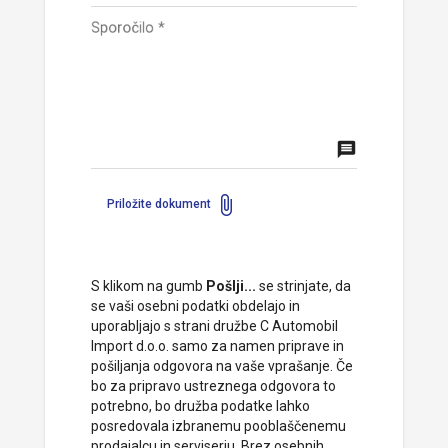
Sporočilo
*
message
attach_file
Priložite dokument
S klikom na gumb
Pošlji...
se strinjate, da
se vaši osebni podatki obdelajo in
uporabljajo s strani družbe C Automobil
Import d.o.o. samo za namen priprave in
pošiljanja odgovora na vaše vprašanje. Če
bo za pripravo ustreznega odgovora to
potrebno, bo družba podatke lahko
posredovala izbranemu pooblaščenemu
prodajalcu in serviserju. Brez osebnih